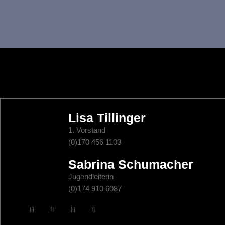
t
u
n
g
e
Lisa Tillinger
n
1. Vorstand
(0)170 456 1103
S
Sabrina Schumacher
u
Jugendleiterin
(0)174 910 6087
c