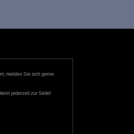
g
A
n
s
i
c
h
gem, melden Sie sich gerne
t
e
erin jederzeit zur Seite!
n
-
N
a