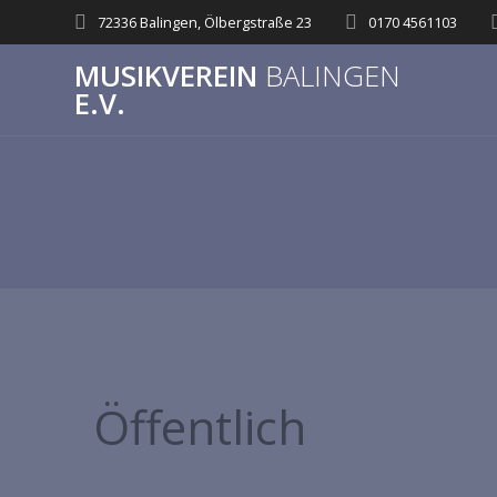
72336 Balingen, Ölbergstraße 23
0170 4561103
MUSIKVEREIN
BALINGEN
E.V.
Öffentlich