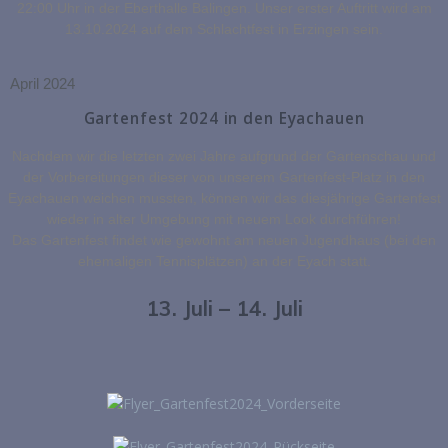
22:00 Uhr in der Eberthalle Balingen. Unser erster Auftritt wird am
13.10.2024 auf dem Schlachtfest in Erzingen sein.
April 2024
Gartenfest 2024 in den Eyachauen
Nachdem wir die letzten zwei Jahre aufgrund der Gartenschau und
der Vorbereitungen dieser von unserem Gartenfest-Platz in den
Eyachauen weichen mussten, können wir das diesjährige Gartenfest
wieder in alter Umgebung mit neuem Look durchführen!
Das Gartenfest findet wie gewohnt am neuen Jugendhaus (bei den
ehemaligen Tennisplätzen) an der Eyach statt.
13. Juli – 14. Juli