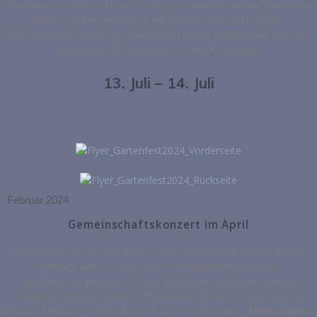
Eyachauen weichen mussten, können wir das diesjährige Gartenfest
wieder in alter Umgebung mit neuem Look durchführen!
Das Gartenfest findet wie gewohnt am neuen Jugendhaus (bei den
ehemaligen Tennisplätzen) an der Eyach statt.
13. Juli – 14. Juli
Februar 2024
Gemeinschaftskonzert im April
Zusammen mit dem Musikverein aus Schifferstadt werden wir am
Samstag, den 13. April unser Frühjahreskonzert halten.
Das Motto ist, passend zu dem 20-jährigen Jubiläum unseres
Dirigenten Michael Kochs im Musikverein Balingen sowie dem 50
jährigen Jubiläum des Musikverein 1974 Schifferstadt, „
Meilensteine
„.