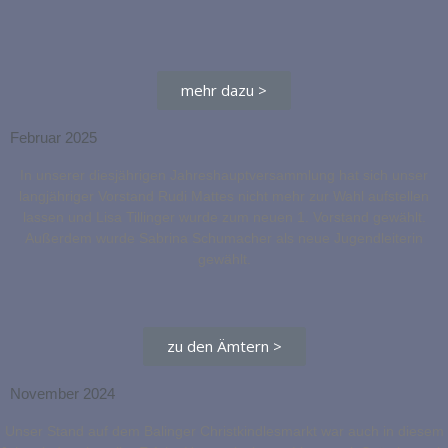
mehr dazu >
Februar 2025
In unserer diesjährigen Jahreshauptversammlung hat sich unser
langjähriger Vorstand Rudi Mattes nicht mehr zur Wahl aufstellen
lassen und Lisa Tillinger wurde zum neuen 1. Vorstand gewählt.
Außerdem wurde Sabrina Schumacher als neue Jugendleiterin
gewählt.
zu den Ämtern >
November 2024
Unser Stand auf dem Balinger Christkindlesmarkt war auch in diesem