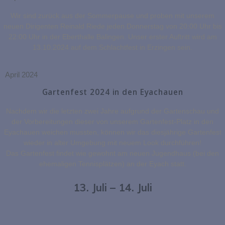
Wir sind zurück aus der Sommerpause und proben mit unserem
neuen Dirigenten Reinald Riede jeden Donnerstag von 20:00 Uhr bis
22:00 Uhr in der Eberthalle Balingen. Unser erster Auftritt wird am
13.10.2024 auf dem Schlachtfest in Erzingen sein.
April 2024
Gartenfest 2024 in den Eyachauen
Nachdem wir die letzten zwei Jahre aufgrund der Gartenschau und
der Vorbereitungen dieser von unserem Gartenfest-Platz in den
Eyachauen weichen mussten, können wir das diesjährige Gartenfest
wieder in alter Umgebung mit neuem Look durchführen!
Das Gartenfest findet wie gewohnt am neuen Jugendhaus (bei den
ehemaligen Tennisplätzen) an der Eyach statt.
13. Juli – 14. Juli