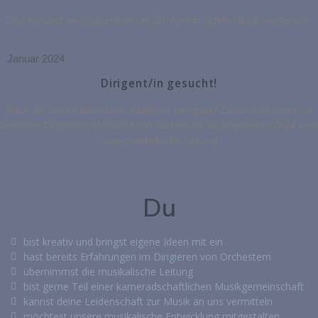
Das Konzert wird außerdem am 20. April in Schifferstadt wiederholt.
Januar 2024
Dirigent/in gesucht!
Nach 20 Jahren kameradschaftlicher und guter Zusammenarbeit mit
unserem Dirigenten Michael Koch suchen wir ab September 2024 eine
neue musikalische Leitung.
Du
bist kreativ und bringst eigene Ideen mit ein
hast bereits Erfahrungen im Dirigieren von Orchestern
übernimmst die musikalische Leitung
bist gerne Teil einer kameradschaftlichen Musikgemeinschaft
kannst deine Leidenschaft zur Musik an uns vermitteln
möchtest unsere musikalische Entwicklung mitgestalten