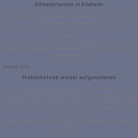
Elfmeterturnier in Erlaheim
Am Samstag den 04. Juni traten wir mit einer gemischten Mannschaft
im Elfmeterturnier in Erlaheim an.
Mit einer Menge Spaß konnten wir es bis in die zweite Runde
schaffen.
Danach gingen wir in die bekannte „Dritte Halbzeit“ über, und
genossen den Abend gemeinsam mit den Musikfreunden der anderen
Mannschaften.
Februar 2022
Probenbetrieb wieder aufgenommen
Wir machen wieder gemeinsam Musik! YEAH!
Die aktuellen Regelungen lassen es wieder zu, gemeinsam zu Proben.
Also haben auch wir uns dazu entschlossen, den Probenbetrieb unter
Einhaltung der Hygienemaßnahmen und aktuellen Bestimmungen
wieder aufzunehmen.
Wie gewohnt finden sich die Musiker donnerstags um 20:00 Uhr
zusammen.