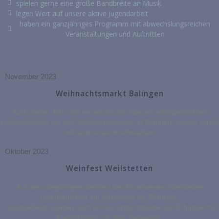
spielen gerne eine große Bandbreite an Musik
legen Wert auf unsere aktive Jugendarbeit
haben ein ganzjähriges Programm mit abwechslungsreichen
Veranstaltungen und Auftrittten
November 2023
Weihnachtsmarkt Balingen
Auch dieses Jahr sind wir wieder mit unseren selbstgemachten
Linsen&Spätzle auf dem Christkindlesmarkt in Balingen! Kommt vorbei
und lasst es euch schmecken!
Oktober 2023
Weinfest Weilstetten
Auf dem diesjährigen Weinfest des Musikvereins Weilstetten
unterhielten wir zur Mittagszeit die Besucher.
Anschließend standen auch für uns Schlachtplatte und Schnitzel mit
Kartoffelsalat auf dem Speiseplan.