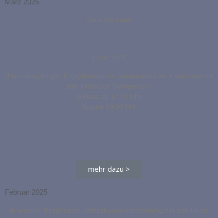
März 2025
Save the date!
12.04.2025
Unser diesjähriges Frühjahrskonzert veranstalten wir zusammen mit
dem Oldiechor Balingen e.V.
Einlass ab 17:30 Uhr
Beginn 19:00 Uhr
mehr dazu >
Februar 2025
In unserer diesjährigen Jahreshauptversammlung hat sich unser