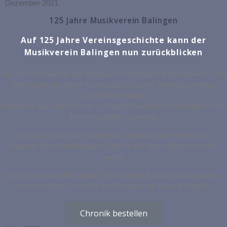
Dezember 2021
125 Jahre Musikverein Balingen
Auf 125 Jahre Vereinsgeschichte kann der
Musikverein Balingen nun zurückblicken
Das Jahr 2021war für den Musikverein Balingen ein besonderes – Das
Jahr in dem der Verein bereits auf 125 Jahre Vereinsgeschichte
zurückblicken kann.
Geplant für das Jahr war viel – umgesetzt werden konnte aufgrund der
Pandemie leider nur wenig.
Doch ganz unbeachtet sollte unser Jubiläumsjahr nicht bleiben,
weshalb eine vollumfängliche Chronik der Vereinshistorie erstellt
wurde.
Wer gerne einen Blick in die 125 Jahre der Balinger Musiktradition
werfen möchte, kann sich ein Exemplar der Chronik sichern.
Chronik bestellen