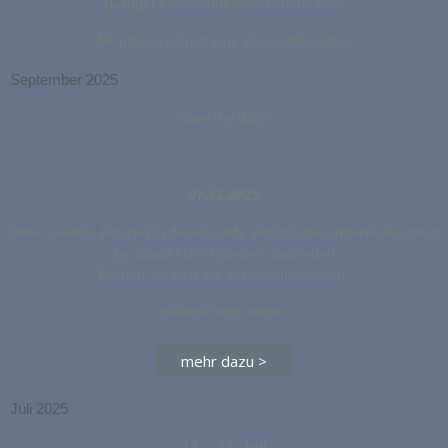
Balinger Christkindlesmarkt betreiben.
Wir planen jedoch eine kleine Alternative!
September 2025
Save the date!
07.12.2025
Unser zweites Konzert in diesem Jahr wird mit besonderer Akustik in
der Stadtkirche Balingen stattfinden.
Freuen Sie sich auf ein Adventskonzert.
… weitere Infos folgen …
mehr dazu >
Juli 2025
12. – 13. Juli