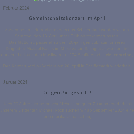
Februar 2024
Gemeinschaftskonzert im April
Zusammen mit dem Musikverein aus Schifferstadt werden wir am
Samstag, den 13. April unser Frühjahreskonzert halten.
Das Motto ist, passend zu dem 20-jährigen Jubiläum unseres
Dirigenten Michael Kochs im Musikverein Balingen sowie dem 50
jährigen Jubiläum des Musikverein 1974 Schifferstadt, „
Meilensteine
„.
Das Konzert wird außerdem am 20. April in Schifferstadt wiederholt.
Januar 2024
Dirigent/in gesucht!
Nach 20 Jahren kameradschaftlicher und guter Zusammenarbeit mit
unserem Dirigenten Michael Koch suchen wir ab September 2024 eine
neue musikalische Leitung.