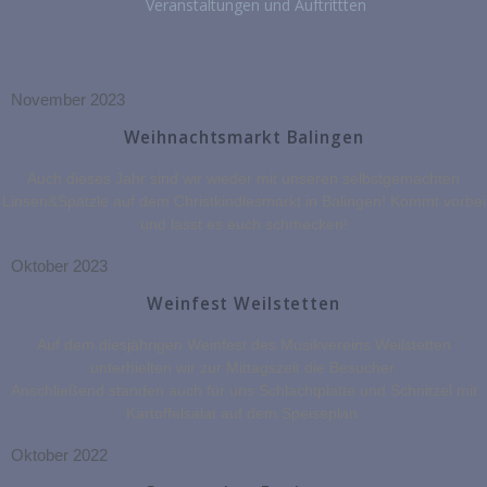
Veranstaltungen und Auftrittten
November 2023
Weihnachtsmarkt Balingen
Auch dieses Jahr sind wir wieder mit unseren selbstgemachten
Linsen&Spätzle auf dem Christkindlesmarkt in Balingen! Kommt vorbei
und lasst es euch schmecken!
Oktober 2023
Weinfest Weilstetten
Auf dem diesjährigen Weinfest des Musikvereins Weilstetten
unterhielten wir zur Mittagszeit die Besucher.
Anschließend standen auch für uns Schlachtplatte und Schnitzel mit
Kartoffelsalat auf dem Speiseplan.
Oktober 2022