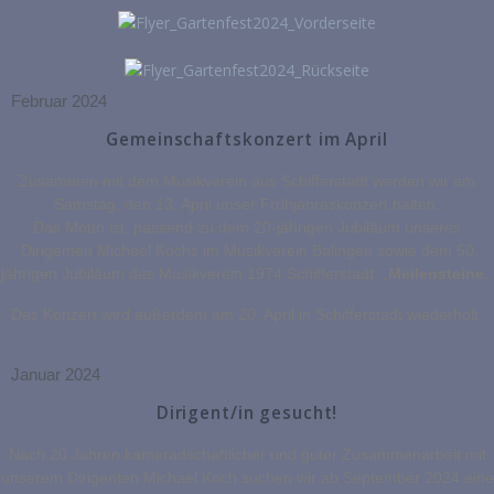
Februar 2024
Gemeinschaftskonzert im April
Zusammen mit dem Musikverein aus Schifferstadt werden wir am
Samstag, den 13. April unser Frühjahreskonzert halten.
Das Motto ist, passend zu dem 20-jährigen Jubiläum unseres
Dirigenten Michael Kochs im Musikverein Balingen sowie dem 50
jährigen Jubiläum des Musikverein 1974 Schifferstadt, „
Meilensteine
„.
Das Konzert wird außerdem am 20. April in Schifferstadt wiederholt.
Januar 2024
Dirigent/in gesucht!
Nach 20 Jahren kameradschaftlicher und guter Zusammenarbeit mit
unserem Dirigenten Michael Koch suchen wir ab September 2024 eine