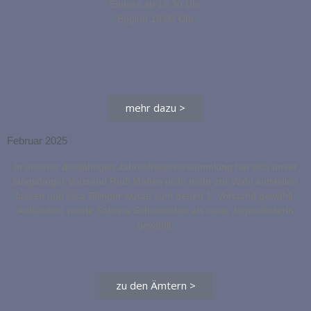
Einlass ab 17:30 Uhr
Beginn 19:00 Uhr
mehr dazu >
Februar 2025
In unserer diesjährigen Jahreshauptversammlung hat sich unser
langjähriger Vorstand Rudi Mattes nicht mehr zur Wahl aufstellen
lassen und Lisa Tillinger wurde zum neuen 1. Vorstand gewählt.
Außerdem wurde Sabrina Schumacher als neue Jugendleiterin
gewählt.
zu den Ämtern >