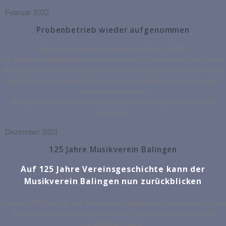
Februar 2022
Probenbetrieb wieder aufgenommen
Wir machen wieder gemeinsam Musik! YEAH!
Die aktuellen Regelungen lassen es wieder zu, gemeinsam zu Proben.
Also haben auch wir uns dazu entschlossen, den Probenbetrieb unter
Einhaltung der Hygienemaßnahmen und aktuellen Bestimmungen
wieder aufzunehmen.
Wie gewohnt finden sich die Musiker donnerstags um 20:00 Uhr
zusammen.
Dezember 2021
125 Jahre Musikverein Balingen
Auf 125 Jahre Vereinsgeschichte kann der
Musikverein Balingen nun zurückblicken
Das Jahr 2021war für den Musikverein Balingen ein besonderes – Das
Jahr in dem der Verein bereits auf 125 Jahre Vereinsgeschichte
zurückblicken kann.