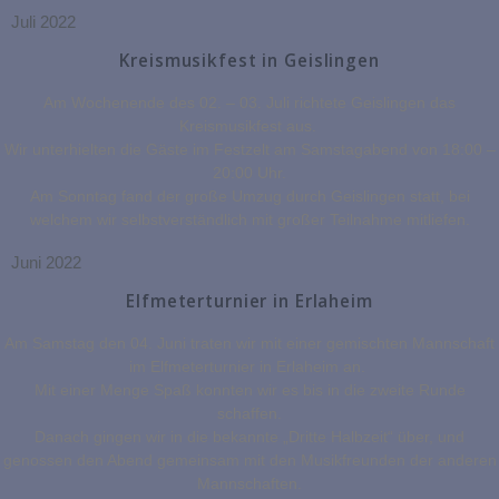
Juli 2022
Kreismusikfest in Geislingen
Am Wochenende des 02. – 03. Juli richtete Geislingen das
Kreismusikfest aus.
Wir unterhielten die Gäste im Festzelt am Samstagabend von 18:00 –
20:00 Uhr.
Am Sonntag fand der große Umzug durch Geislingen statt, bei
welchem wir selbstverständlich mit großer Teilnahme mitliefen.
Juni 2022
Elfmeterturnier in Erlaheim
Am Samstag den 04. Juni traten wir mit einer gemischten Mannschaft
im Elfmeterturnier in Erlaheim an.
Mit einer Menge Spaß konnten wir es bis in die zweite Runde
schaffen.
Danach gingen wir in die bekannte „Dritte Halbzeit“ über, und
genossen den Abend gemeinsam mit den Musikfreunden der anderen
Mannschaften.