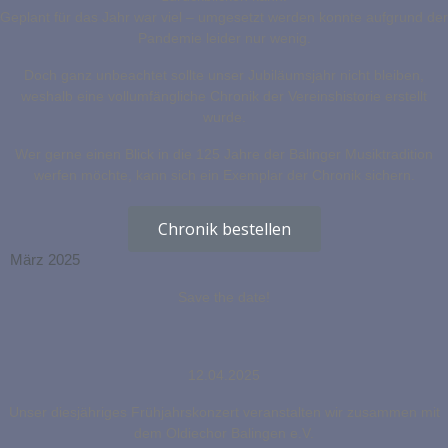
Geplant für das Jahr war viel – umgesetzt werden konnte aufgrund der
Pandemie leider nur wenig.
Doch ganz unbeachtet sollte unser Jubiläumsjahr nicht bleiben,
weshalb eine vollumfängliche Chronik der Vereinshistorie erstellt
wurde.
Wer gerne einen Blick in die 125 Jahre der Balinger Musiktradition
werfen möchte, kann sich ein Exemplar der Chronik sichern.
Chronik bestellen
März 2025
Save the date!
12.04.2025
Unser diesjähriges Frühjahrskonzert veranstalten wir zusammen mit
dem Oldiechor Balingen e.V.