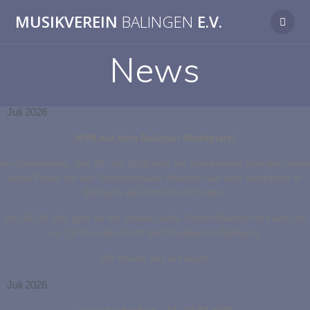
MUSIKVEREIN
BALINGEN
E.V.
News
Juli 2026
MVB auf dem Balinger Marktplatz!
am Donnerstag, den 30. Juli 2026 wird der Musikverein Balingen seine
letzte Probe vor der Sommerpause öffentlich auf dem Marktplatz in
Balingen als Platzkonzert halten.
Um 18:30 Uhr geht es mit unserer JuKa Ostorf+Balingen los und um
ca. 19 Uhr übernimmt der Musikverein Balingen.
Wir freuen uns auf euch!
Juli 2026