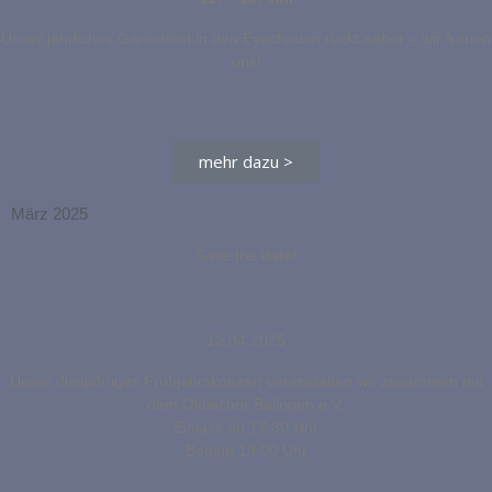
Unser jährliches Gartenfest in den Eyachauen rückt näher – wir freuen
uns!
mehr dazu >
März 2025
Save the date!
12.04.2025
Unser diesjähriges Frühjahrskonzert veranstalten wir zusammen mit
dem Oldiechor Balingen e.V.
Einlass ab 17:30 Uhr
Beginn 19:00 Uhr