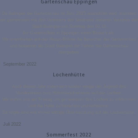
Gartenschau Eppingen
Da Balingen die Gartenschau im Jahr 2023 ausrichten wird, statteten
wir gemeinsam mit den Vertretern der Stadt und weiteren Vereinen der
Stadt Balingen am Sonntag den 02.10
der Gartenschau in Eppingen einen Besuch ab.
Wir unterhielten auf der Haupt-Bühne die Besucher der Gartenschau
und bekamen als Stadt Balingen die Fahne der Gartenschau
übergeben.
September 2022
Lochenhütte
Auch dieses Jahr trafen sich wieder einige der Jugend des
Musikvereins zum Hüttenwochenende auf der Lochen.
Wir trafen uns am Freitag um gemeinsam den Lochen zu erklimmen
und die Hütte zu beziehen und beheizen.
Es folgte eine wie immer witzige Übernachtung auf der Lochenhütte.
Juli 2022
Sommerfest 2022