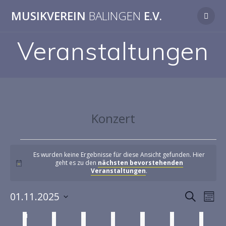
MUSIKVEREIN
BALINGEN
E.V.
Veranstaltungen
Konzert
Es wurden keine Ergebnisse für diese Ansicht gefunden. Hier
geht es zu den
nächsten bevorstehenden
Hinweis
Veranstaltungen
.
V
01.11.2025
V
Suche
Mona
Datum
e
e
K
M
D
M
D
F
S
S
wählen.