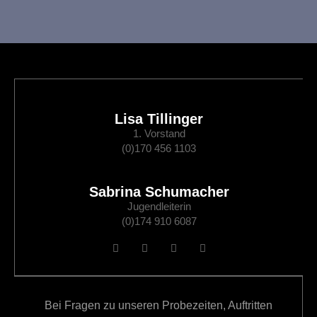
g
V
c
e
e
h
n
r
t
e
S
a
n
u
n
Lisa Tillinger
-
1. Vorstand
c
N
s
(0)170 456 1103
a
h
t
v
Sabrina Schumacher
e
a
Jugendleiterin
i
(0)174 910 6087
u
g
l
a
n
t
t
d
u
i
Bei Fragen zu unseren Probezeiten, Auftritten