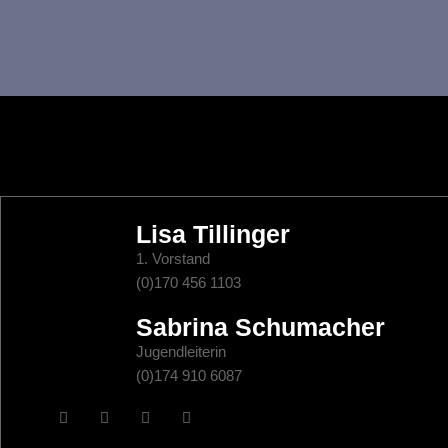
t
u
n
g
e
Lisa Tillinger
n
1. Vorstand
(0)170 456 1103
S
Sabrina Schumacher
u
Jugendleiterin
(0)174 910 6087
c