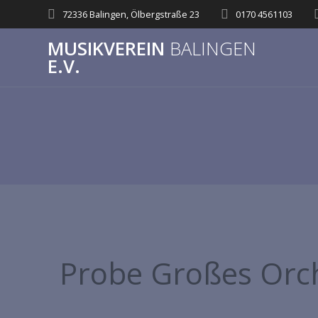
72336 Balingen, Ölbergstraße 23
0170 4561103
MUSIKVEREIN
BALINGEN
E.V.
Probe Großes Orc