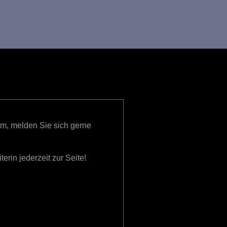
g
A
n
s
i
c
h
gem, melden Sie sich gerne
t
e
erin jederzeit zur Seite!
n
-
N
a