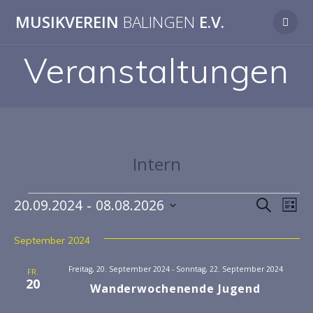
MUSIKVEREIN
BALINGEN
E.V.
Veranstaltungen
Intern
V
 - 
20.09.2024
08.08.2026
V
Suche
Liste
Datum
e
e
wählen.
September 2024
r
r
a
Freitag, 20. September 2024
-
Sonntag, 22. September 2024
FR.
20
Wanderwochenende Jugend
a
n