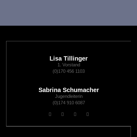
s
i
c
h
t
Lisa Tillinger
e
1. Vorstand
(0)170 456 1103
n
,
Sabrina Schumacher
Jugendleiterin
N
(0)174 910 6087
a
v