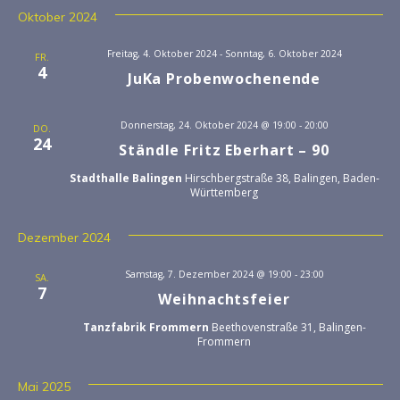
s
n
Oktober 2024
t
s
a
Freitag, 4. Oktober 2024
-
Sonntag, 6. Oktober 2024
FR.
4
JuKa Probenwochenende
l
t
t
a
Donnerstag, 24. Oktober 2024 @ 19:00
-
20:00
DO.
u
24
Ständle Fritz Eberhart – 90
l
n
Stadthalle Balingen
Hirschbergstraße 38, Balingen, Baden-
g
Württemberg
t
A
u
Dezember 2024
n
n
s
Samstag, 7. Dezember 2024 @ 19:00
-
23:00
SA.
7
Weihnachtsfeier
i
g
Tanzfabrik Frommern
Beethovenstraße 31, Balingen-
c
Frommern
e
h
n
t
Mai 2025