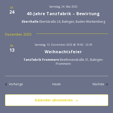
e
S
Samstag, 24. Mai 2025
SA.
24
n
40-Jahre Tanzfabrik – Bewirtung
u
-
Eberthalle
Ebertstraße 24, Balingen, Baden-Württemberg
c
N
Dezember 2025
a
h
v
Samstag, 13. Dezember 2025 @ 19:00
-
23:30
SA.
e
13
i
Weihnachtsfeier
u
g
Tanzfabrik Frommern
Beethovenstraße 31, Balingen-
Frommern
a
n
t
d
i
Veranstaltungen
Veran
Vorherige
Heute
Nächste
o
A
n
Kalender abonnieren
n